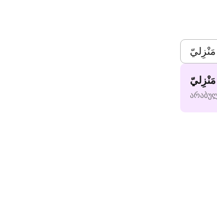
نْزِليّ
არაბუ